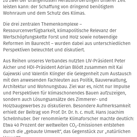
zu zwei der drängendsten Herausforderungen unserer Zeit
leisten kann: der Schaffung von dringend benötigtem
Wohnraum und dem Schutz des Klimas.
Die drei zentralen Themenkomplexe –
Ressourcenverfügbarkeit, klimapolitische Relevanz der
Wertschöpfungskette Forst und Holz sowie notwendige
Reformen im Baurecht – wurden dabei aus unterschiedlichen
Perspektiven beleuchtet und diskutiert.
Aus Reihen unseres Verbandes nutzten LIV-Präsident Peter
Aicher und HDI-Präsident Adrian Blödt zusammen mit Kai
Gajewski und Valentin Klingler die Gelegenheit zum Austausch
mit den anwesenden Fachleuten aus Politik, Bauverwaltung,
Architektur und Wohnungsbau. Ziel war es, nicht nur Impulse
und Perspektiven für klimaschonendes Bauen aufzuzeigen,
sondern auch Lösungsansätze des Zimmerer- und
Holzbaugewerbes zu diskutieren. Besondere Aufmerksamkeit
erhielt der Beitrag von Prof. Dr. Dr. h. c. mult. Hans Joachim
Schellnhuber. Der renommierte Klimaforscher machte deutlich:
Etwa 40 Prozent der weltweiten CO₂-Emissionen entstehen
durch die „gebaute Umwelt“, das Gegenstück zur „natürlichen