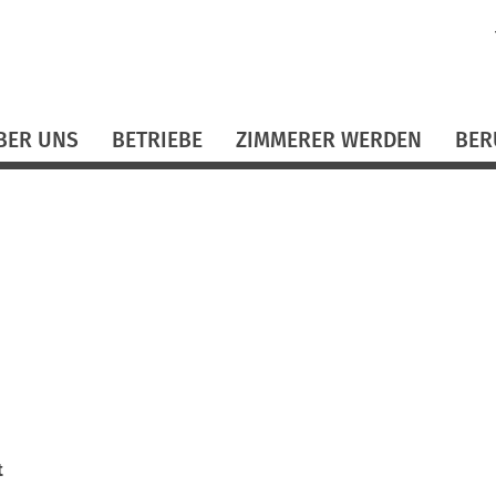
N
ü
BER UNS
BETRIEBE
ZIMMERER WERDEN
BER
t