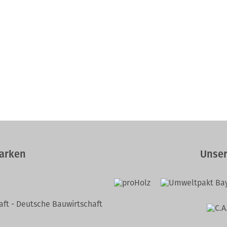
arken
Unser